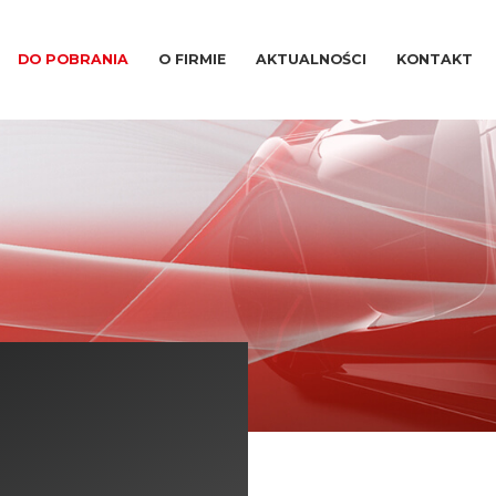
DO POBRANIA
O FIRMIE
AKTUALNOŚCI
KONTAKT
Utwardzacze
i
Żywice
Po
uniwersalne
MS