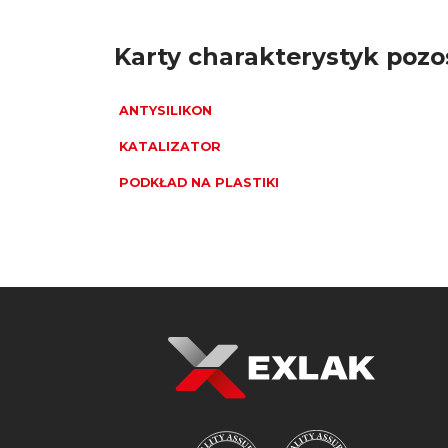
Karty charakterystyk poz
ANTYSILIKON
KATALIZATOR
PODKŁAD NA PLASTIKI