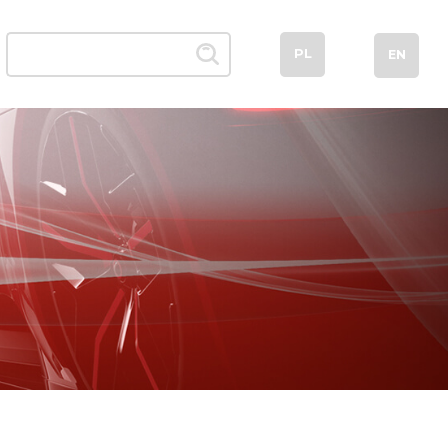
PL
EN
dkłady