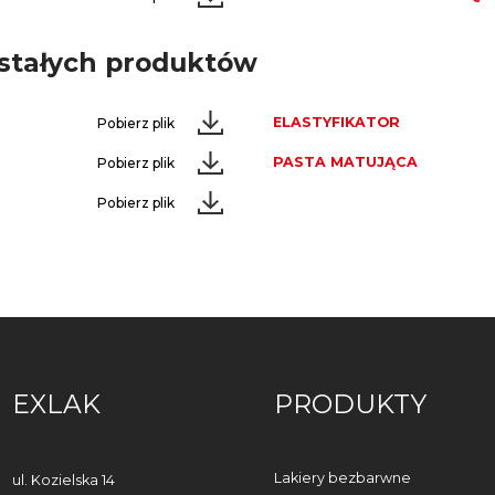
ostałych produktów
ELASTYFIKATOR
Pobierz plik
PASTA MATUJĄCA
Pobierz plik
Pobierz plik
EXLAK
PRODUKTY
Lakiery bezbarwne
ul. Kozielska 14