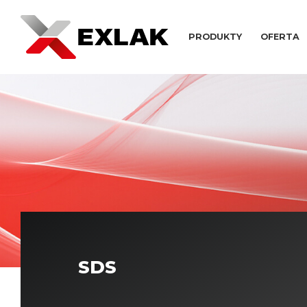
PRODUKTY
OFERTA
Lakiery
Rozcieńczalniki
Dodatk
bezbarwne
i zmywacze
Economy
Lakier bezbarwny Optimal 
Standard
Lakier bezbarwny CAR
Premium
Lakier bezbarwny CARLUX
SDS
Express