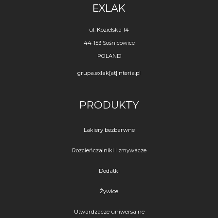
EXLAK
ul. Kozielska 14
44-153 Sośnicowice
POLAND
grupa.exlak[at]interia.pl
PRODUKTY
Lakiery bezbarwne
Rozcieńczalniki i zmywacze
Dodatki
Żywice
Utwardzacze uniwersalne