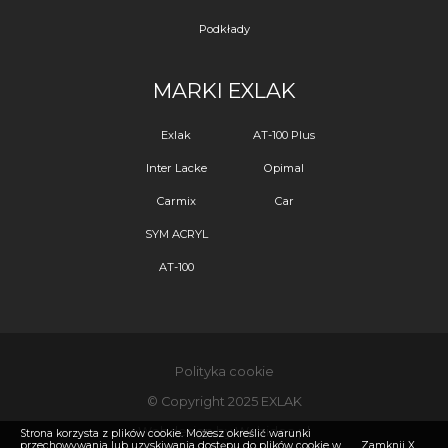
Podkłady
MARKI EXLAK
Exlak
AT-100 Plus
Inter Lacke
Opimal
Carmix
Car
SYM ACRYL
AT-100
Polityka cookie
© Copyright 2025 EXLAK
Webdesign by Webidea.pl
Strona korzysta z plików cookie. Możesz określić warunki
przechowywania lub uzyskiwania dostępu do plików cookie w
Zamknij X